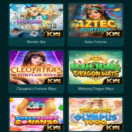
Wonder Ace
Aztec Fortune
Cleopatra's Fortune Ways
Mahjong Dragon Ways