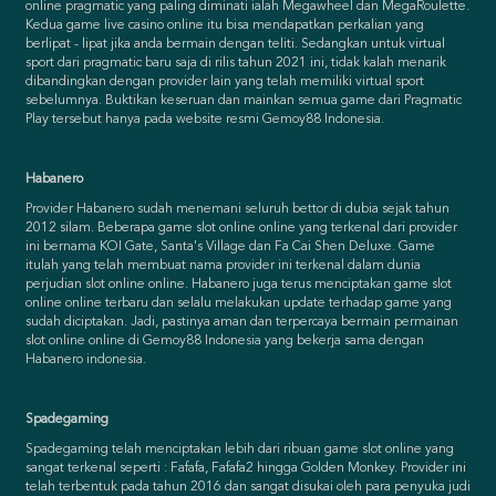
online pragmatic yang paling diminati ialah Megawheel dan MegaRoulette.
Kedua game live casino online itu bisa mendapatkan perkalian yang
berlipat - lipat jika anda bermain dengan teliti. Sedangkan untuk virtual
sport dari pragmatic baru saja di rilis tahun 2021 ini, tidak kalah menarik
dibandingkan dengan provider lain yang telah memiliki virtual sport
sebelumnya. Buktikan keseruan dan mainkan semua game dari Pragmatic
Play tersebut hanya pada website resmi Gemoy88 Indonesia.
Habanero
Provider Habanero sudah menemani seluruh bettor di dubia sejak tahun
2012 silam. Beberapa game slot online online yang terkenal dari provider
ini bernama KOI Gate, Santa's Village dan Fa Cai Shen Deluxe. Game
itulah yang telah membuat nama provider ini terkenal dalam dunia
perjudian slot online online. Habanero juga terus menciptakan game slot
online online terbaru dan selalu melakukan update terhadap game yang
sudah diciptakan. Jadi, pastinya aman dan terpercaya bermain permainan
slot online online di Gemoy88 Indonesia yang bekerja sama dengan
Habanero indonesia.
Spadegaming
Spadegaming telah menciptakan lebih dari ribuan game slot online yang
sangat terkenal seperti : Fafafa, Fafafa2 hingga Golden Monkey. Provider ini
telah terbentuk pada tahun 2016 dan sangat disukai oleh para penyuka judi