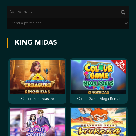
KING MIDAS
Cleopatra's Treasure
Colour Game Mega Bonus