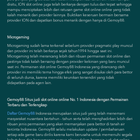
disitu, ION slot online juga telah berkarya dengan tulus dan tepat sehingga
mampu menciptakan lebih dari ratusan game slot online online yang tidak
kalah menarik dari provider lainnya. Buktikan keseruan bermain bersama
provider ION dan dapatkan bonus menarik dengan hanya di Gemoy88.
Microgaming
Microgaming sudah lama terkenal sebelum provider pragmatic play muncul
dan provider ini telah berkarya sejak tahun1994 hingga saat ini.
Microgaming telah merancang lebih dari ribuan permainan slot online dan
pastinya tidak kalah bersaing dengan provider kekinian yang baru muncul
saat ini. Permainan slot online Gemoy88 Indonesia yang dirancang oleh
provider ini memiliki tema hingga efek yang sangat disukai oleh para bettor
di seluruh dunia, karena memiliki keunikan tersendiri yang tidak
didapatkan pada agen lain.
Gemoy88 Situs judi slot online online No. 1 Indonesia dengan Permainan
Terbaru dan Terlengkap
Daftar Gemoy88
Indonesia merupakan situs judi yang telah menemani
masyarakat nusantara bertahun - tahun serta telah menghadirkan lebih dari
ribuan jenis permainan yang akan memanjakan para bettor di tanah air
tercinta Indonesia. Gemoy88 selalu melakukan update / pembaharuan
setiap ada game baru dirilis karena kami berusaha untuk memenuhi segala