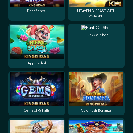
Dear Senpai
HEAVENLY FEAST WITH
WUKONG
Hunk Cai Shen
Hippo Splash
Gems of Valhalla
Gold Rush Bonanza