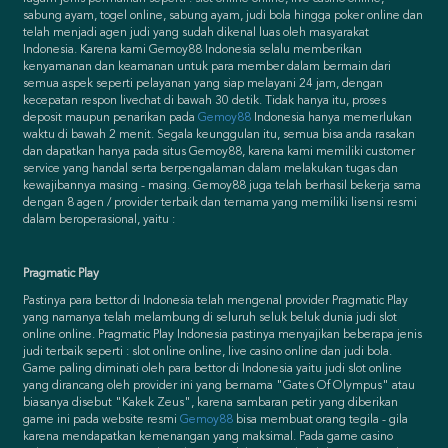
sabung ayam, togel online, sabung ayam, judi bola hingga poker online dan
telah menjadi agen judi yang sudah dikenal luas oleh masyarakat
Indonesia. Karena kami Gemoy88 Indonesia selalu memberikan
kenyamanan dan keamanan untuk para member dalam bermain dari
semua aspek seperti pelayanan yang siap melayani 24 jam, dengan
kecepatan respon livechat di bawah 30 detik. Tidak hanya itu, proses
deposit maupun penarikan pada
Gemoy88
Indonesia hanya memerlukan
waktu di bawah 2 menit. Segala keunggulan itu, semua bisa anda rasakan
dan dapatkan hanya pada situs Gemoy88, karena kami memiliki customer
service yang handal serta berpengalaman dalam melakukan tugas dan
kewajibannya masing - masing. Gemoy88 juga telah berhasil bekerja sama
dengan 8 agen / provider terbaik dan ternama yang memiliki lisensi resmi
dalam beroperasional, yaitu :
Pragmatic Play
Pastinya para bettor di Indonesia telah mengenal provider Pragmatic Play
yang namanya telah melambung di seluruh seluk beluk dunia judi slot
online online. Pragmatic Play Indonesia pastinya menyajikan beberapa jenis
judi terbaik seperti : slot online online, live casino online dan judi bola.
Game paling diminati oleh para bettor di Indonesia yaitu judi slot online
yang dirancang oleh provider ini yang bernama "Gates Of Olympus" atau
biasanya disebut "Kakek Zeus", karena sambaran petir yang diberikan
game ini pada website resmi
Gemoy88
bisa membuat orang tegila - gila
karena mendapatkan kemenangan yang maksimal. Pada game casino