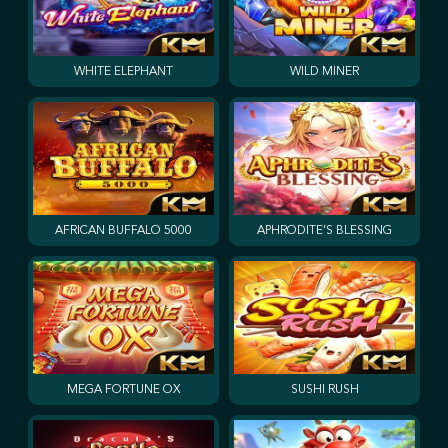
WHITE ELEPHANT
WILD MINER
AFRICAN BUFFALO 5000
APHRODITE’S BLESSING
MEGA FORTUNE OX
SUSHI RUSH