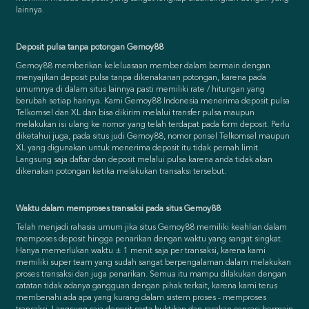
lainnya.
Deposit pulsa tanpa potongan Gemoy88
Gemoy88 memberikan keleluasaan member dalam bermain dengan
menyajikan deposit pulsa tanpa dikenakanan potongan, karena pada
umumnya di dalam situs lainnya pasti memiliki rate / hitungan yang
berubah setiap harinya. Kami Gemoy88 Indonesia menerima deposit pulsa
Telkomsel dan XL dan bisa dikirim melalui transfer pulsa maupun
melakukan isi ulang ke nomor yang telah terdapat pada form deposit. Perlu
diketahui juga, pada situs judi Gemoy88, nomor ponsel Telkomsel maupun
XL yang digunakan untuk menerima deposit itu tidak pernah limit.
Langsung saja daftar dan deposit melalui pulsa karena anda tidak akan
dikenakan potongan ketika melakukan transaksi tersebut.
Waktu dalam memproses transaksi pada situs Gemoy88
Telah menjadi rahasia umum jika situs Gemoy88 memiliki keahlian dalam
memposes deposit hingga penarikan dengan waktu yang sangat singkat.
Hanya memerlukan waktu ± 1 menit saja per transaksi, karena kami
memiliki super team yang sudah sangat berpengalaman dalam melakukan
proses transaksi dan juga penarikan. Semua itu mampu dilakukan dengan
catatan tidak adanya gangguan dengan pihak terkait, karena kami terus
membenahi ada apa yang kurang dalam sistem proses - memproses