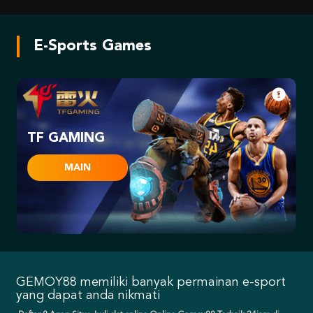
E-Sports Games
TF GAMING
MAIN
GEMOY88 memiliki banyak permainan e-sport
yang dapat anda nikmati