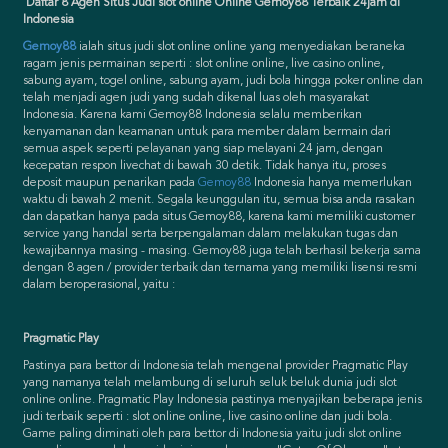
Daftar 8 Agen Situs Judi slot online Online Gemoy88 Terbaik 24jam di
Indonesia
Gemoy88
ialah situs judi slot online online yang menyediakan beraneka
ragam jenis permainan seperti : slot online online, live casino online,
sabung ayam, togel online, sabung ayam, judi bola hingga poker online dan
telah menjadi agen judi yang sudah dikenal luas oleh masyarakat
Indonesia. Karena kami Gemoy88 Indonesia selalu memberikan
kenyamanan dan keamanan untuk para member dalam bermain dari
semua aspek seperti pelayanan yang siap melayani 24 jam, dengan
kecepatan respon livechat di bawah 30 detik. Tidak hanya itu, proses
deposit maupun penarikan pada
Gemoy88
Indonesia hanya memerlukan
waktu di bawah 2 menit. Segala keunggulan itu, semua bisa anda rasakan
dan dapatkan hanya pada situs Gemoy88, karena kami memiliki customer
service yang handal serta berpengalaman dalam melakukan tugas dan
kewajibannya masing - masing. Gemoy88 juga telah berhasil bekerja sama
dengan 8 agen / provider terbaik dan ternama yang memiliki lisensi resmi
dalam beroperasional, yaitu :
Pragmatic Play
Pastinya para bettor di Indonesia telah mengenal provider Pragmatic Play
yang namanya telah melambung di seluruh seluk beluk dunia judi slot
online online. Pragmatic Play Indonesia pastinya menyajikan beberapa jenis
judi terbaik seperti : slot online online, live casino online dan judi bola.
Game paling diminati oleh para bettor di Indonesia yaitu judi slot online