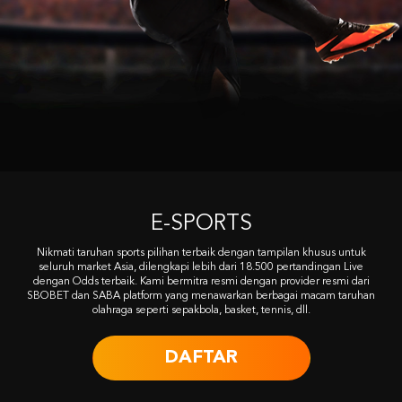
E-SPORTS
Nikmati taruhan sports pilihan terbaik dengan tampilan khusus untuk
seluruh market Asia, dilengkapi lebih dari 18.500 pertandingan Live
dengan Odds terbaik. Kami bermitra resmi dengan provider resmi dari
SBOBET dan SABA platform yang menawarkan berbagai macam taruhan
olahraga seperti sepakbola, basket, tennis, dll.
DAFTAR