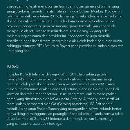
Spadegaming telah menciptakan lebih dari ribuan game slot online yang
sangat terkenal seperti : Fafafa, Fafafa2 hingga Golden Monkey. Provider ini
telah terbentuk pada tahun 2016 dan sangat disukai oleh para penyuka judi
slot online online di nusantara ini. Tidak hanya game slot online online,
provider Spedegaming juga merancang game tembak ikan yang telah
menjadi salah satu icon tersendiri dalam situs Gemoy88 yang telah
melambungkan nama dari provider ini. Spadegaming juga memiliki
sertifikat hingga lisensi resmi yang telah diakui oleh badan perjudian dunia
sehingga tentunya RTP (Return to Player) pada provider ini sudah diatas rata
- rata yang ada.
PG Soft
Provider PG Soft telah berdiri sejak tahun 2015 lalu sehingga telah
menciptakan ribuan jenis permainan slot online online dimana sangat
digemari oleh para slot onlineter pada website resmi Gemoy88. Game
tersebut diantaranya adalah Ganesha Fortune, Ganesha Gold hingga Bali
Vacation dan telah mendapatkan lisensi yang resmi dalam menciptakan
game yang diterbitkan oleh MGA (Malta Gaming Authority) dan sertifikat
resmi dalam beroperasi oleh GA (Gaming Associates). PG Soft sendiri
memiliki singkatan Pocket Games yang mengartikan bahwa seluruh bettor
hanya dengan menggunakan perangkat / ponsel pribadi, anda semua telah
dapat bermain di Gemoy88 Indonesia dan mendapatkan kemenangan
yang sensational atau tidak terduga.