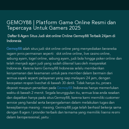
GEMOY88 | Platform Game Online Resmi dan
Tepercaya Untuk Gamers 2025
Daftar 8 Agen Situs Judi slot online Online Gemoy88 Terbaik 24jam di
Indonesia
Gemoy88
ialah situs judi slot online online yang menyediakan beraneka
ragam jenis permainan seperti : slot online online, live casino online,
sabung ayam, togel online, sabung ayam, judi bola hingga poker online dan
telah menjadi agen judi yang sudah dikenal luas oleh masyarakat
Indonesia. Karena kami Gemoy88 Indonesia selalu memberikan
kenyamanan dan keamanan untuk para member dalam bermain dari
semua aspek seperti pelayanan yang siap melayani 24 jam, dengan
kecepatan respon livechat di bawah 30 detik. Tidak hanya itu, proses
deposit maupun penarikan pada
Gemoy88
Indonesia hanya memerlukan
waktu di bawah 2 menit. Segala keunggulan itu, semua bisa anda rasakan
dan dapatkan hanya pada situs Gemoy88, karena kami memiliki customer
service yang handal serta berpengalaman dalam melakukan tugas dan
kewajibannya masing - masing. Gemoy88 juga telah berhasil bekerja sama
dengan 8 agen / provider terbaik dan ternama yang memiliki lisensi resmi
dalam beroperasional, yaitu :