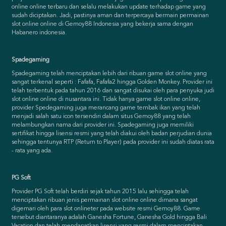
online online terbaru dan selalu melakukan update terhadap game yang
sudah diciptakan. Jadi, pastinya aman dan terpercaya bermain permainan
slot online online di Gemoy88 Indonesia yang bekerja sama dengan
Habanero indonesia.
Spadegaming
Spadegaming telah menciptakan lebih dari ribuan game slot online yang
sangat terkenal seperti : Fafafa, Fafafa2 hingga Golden Monkey. Provider ini
telah terbentuk pada tahun 2016 dan sangat disukai oleh para penyuka judi
slot online online di nusantara ini. Tidak hanya game slot online online,
provider Spedegaming juga merancang game tembak ikan yang telah
menjadi salah satu icon tersendiri dalam situs Gemoy88 yang telah
melambungkan nama dari provider ini. Spadegaming juga memiliki
sertifikat hingga lisensi resmi yang telah diakui oleh badan perjudian dunia
sehingga tentunya RTP (Return to Player) pada provider ini sudah diatas rata
- rata yang ada.
PG Soft
Provider PG Soft telah berdiri sejak tahun 2015 lalu sehingga telah
menciptakan ribuan jenis permainan slot online online dimana sangat
digemari oleh para slot onlineter pada website resmi Gemoy88. Game
tersebut diantaranya adalah Ganesha Fortune, Ganesha Gold hingga Bali
Vacation dan telah mendapatkan lisensi yang resmi dalam menciptakan