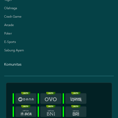
Olahraga
Crash Game
Arcade
Poker
E-Sports
Sabung Ayam
Komunitas