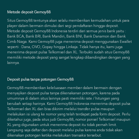
Metode deposit Gemoy88
Situs Gemoy88 tentunya akan selalu memberikan kemudahan untuk para
player dalam bermain dimulai dari segi pendaftaran hingga deposit.
Metode deposit Gemoy88 Indonesia terdiri dari semua jenis bank yaitu :
Bank BCA, Bank BRI, Bank Mandiri, Bank BNI, Bank Danamon dan Bank
Cimb Niaga. Kami Gemoy88 juga menerima deposit menggunakan Ewallet
seperti : Dana, OVO, Gopay hingga Linkaja. Tidak hanya itu, kami juga
menerima deposit pulsa Telkomsel dan XL. Terbukti sudah situs Gemoy88
memiliki metode deposit yang sangat lengkap dibandingkan dengan yang
lainnya.
Deposit pulsa tanpa potongan Gemoy88
Gemoy88 memberikan keleluasaan member dalam bermain dengan
menyajikan deposit pulsa tanpa dikenakanan potongan, karena pada
umumnya di dalam situs lainnya pasti memiliki rate / hitungan yang
berubah setiap harinya. Kami Gemoy88 Indonesia menerima deposit pulsa
Telkomsel dan XL dan bisa dikirim melalui transfer pulsa maupun
melakukan isi ulang ke nomor yang telah terdapat pada form deposit. Perlu
diketahui juga, pada situs judi Gemoy88, nomor ponsel Telkomsel maupun
XL yang digunakan untuk menerima deposit itu tidak pernah limit.
Langsung saja daftar dan deposit melalui pulsa karena anda tidak akan
dikenakan potongan ketika melakukan transaksi tersebut.