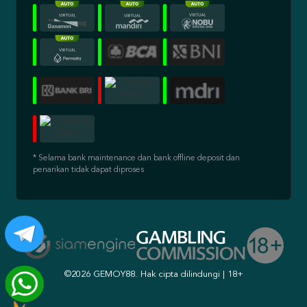
* Selama bank maintenance dan bank offline deposit dan
penarikan tidak dapat diproses
©2026 GEMOY88. Hak cipta dilindungi | 18+